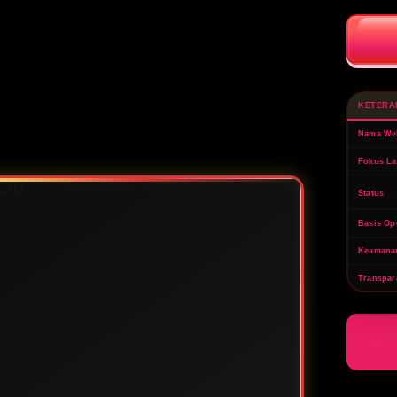
KETERA
Nama We
Fokus L
Status
Basis Op
Keamanan
Transpar