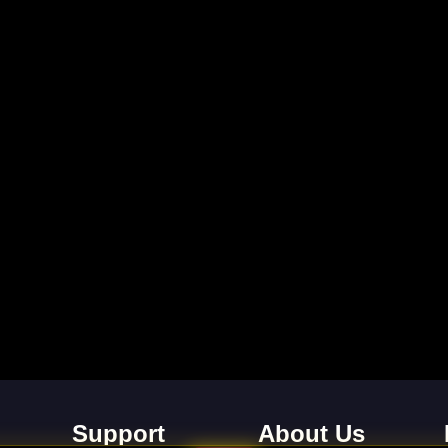
Support
About Us