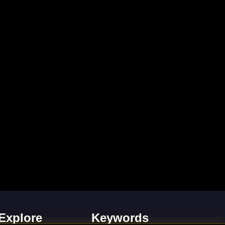
Explore
Keywords