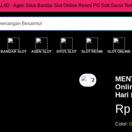
D - Agen Situs Bandar Slot Online Resmi PG Soft Gacor Terba
menangan Besarmu!
 Juga!
Populer
BANDAR SLOT
AGEN SLOT
SITUS SLOT
SLOT RESMI
SLOT ONLINE
atan
a Kemenangan Maksimal
MENT
`2
Onli
Hari 
Rp
Color:
G