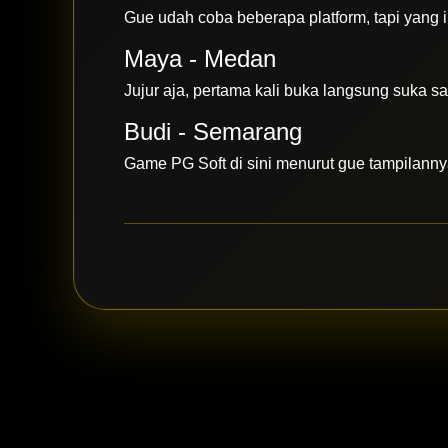
Gue udah coba beberapa platform, tapi yang i
Maya - Medan
Jujur aja, pertama kali buka langsung suka s
Budi - Semarang
Game PG Soft di sini menurut gue tampilanny