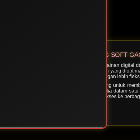
US BANDAR SLOT ONLINE RESMI PG SOFT GA
ne yang menghadirkan berbagai kategori permainan digital d
rn, animasi interaktif, dan pengalaman bermain yang dioptima
hingga pengguna dapat menikmati layanan dengan lebih fleksi
asi yang mudah dipahami,
MENTAL4D
dirancang untuk mem
galaman. Berbagai kategori permainan tersedia dalam satu 
. Selain itu, tampilan yang responsif membuat akses ke berbagai