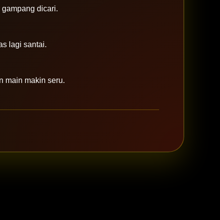
r gampang dicari.
s lagi santai.
n main makin seru.