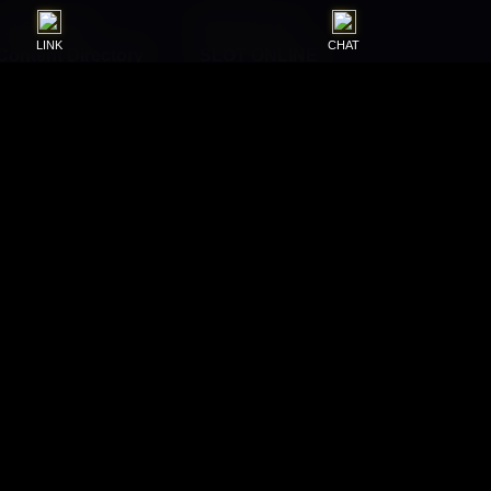
All Designs
MENTAL4D
LINK
CHAT
Content Directory
SLOT ONLINE
Featured Artists
SLOT PG SOFT
Newest Designers
Newest T-Shirts
Tag Directory