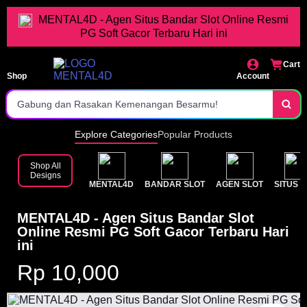
MENTAL4D - Agen Situs Bandar Slot Online Resmi
Deposit Tercepat
PG Soft Gacor Terbaru Hari ini
Situs Pilhan Terbaik Se-Indonesia
Cart
Shop
Jaminan Jackpot Dibayar
Account
Gabung dan Rasakan Kemenangan Besarmu!
Daftar dan Main Sekarang Juga!
Explore Categories
Popular Products
Tersedia Lengkap Games Populer
Shop All
Designs
MENTAL4D
BANDAR SLOT
AGEN SLOT
SITUS 
Akses Instan Tanpa Hambatan
Gabung Dan Raih Segera Kemenangan Maksimal
MENTAL4D - Agen Situs Bandar Slot
Online Resmi PG Soft Gacor Terbaru Hari
ini
Rp 10,000