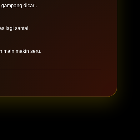
r gampang dicari.
s lagi santai.
n main makin seru.