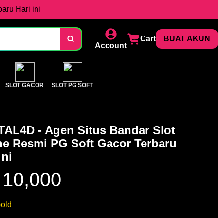
ru Hari ini
Cart
BUAT AKUN
Account
SLOT GACOR
SLOT PG SOFT
AL4D - Agen Situs Bandar Slot
ne Resmi PG Soft Gacor Terbaru
ini
 10,000
old