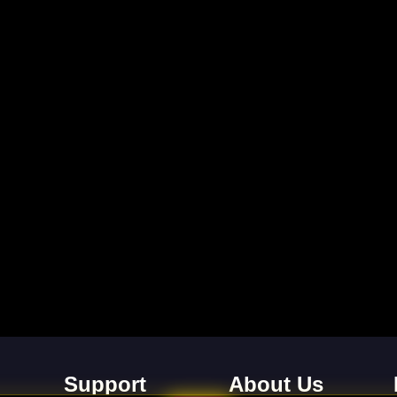
Support
About Us