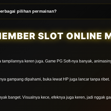
rbagai pilihan permainan?
MEMBER SLOT ONLINE 
 tampilannya keren juga. Game PG Soft-nya banyak, animasinya
a gampang dipahami, buka lewat HP juga lancar tanpa ribet.
nyak banget. Visualnya kece, efeknya juga keren, jadi nggak 