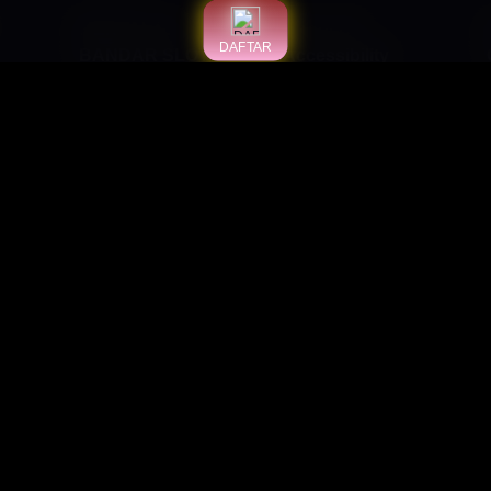
MENTAL4D
About Us
DAFTAR
BANDAR SLOT
Accessibility
AGEN SLOT
Create a Dashery
SITUS SLOT
Store
SLOT RESMI
Careers
SLOT ONLINE
Hire an Artist
SLOT GACOR
Social Responsibility
SLOT PG SOFT
TeePublic Reviews
We Accept