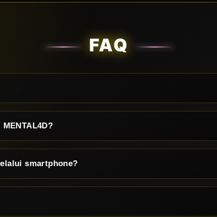
FAQ
di MENTAL4D?
elalui smartphone?