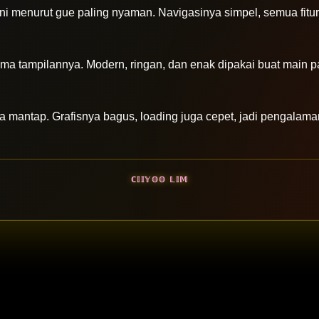
ni menurut gue paling nyaman. Navigasinya simpel, semua fitu
ama tampilannya. Modern, ringan, dan enak dipakai buat main pa
a mantap. Grafisnya bagus, loading juga cepet, jadi pengalama
ℂ𝕀𝕀𝕐𝕆𝕆 𝕃𝕀𝕄