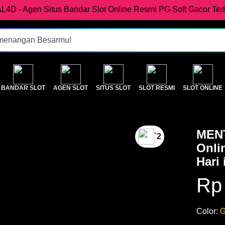
D - Agen Situs Bandar Slot Online Resmi PG Soft Gacor Terba
menangan Besarmu!
 Juga!
Populer
BANDAR SLOT
AGEN SLOT
SITUS SLOT
SLOT RESMI
SLOT ONLINE
atan
a Kemenangan Maksimal
MENT
`2
Onli
Hari 
Rp
Color:
G