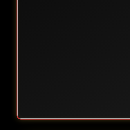
MENTAL4D - AGEN SIT
MENTAL4D
Merupakan platform permainan onli
PG Soft yang dikenal dengan desain visual mode
diakses melalui desktop maupun smartphone, se
Dengan antarmuka yang sederhana dan navig
bagi pengguna baru maupun yang sudah berpen
pilihan hiburan sesuai preferensi masing-masing
©2026 | MENTAL4D