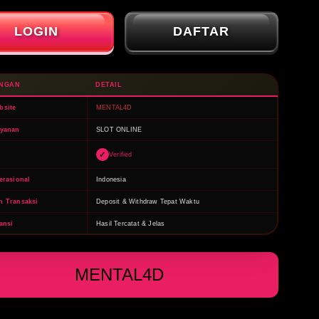
LOGIN
DAFTAR
NGAN
DETAIL
bsite
MENTAL4D
ayanan
SLOT ONLINE
Verified
erasional
Indonesia
 Transaksi
Deposit & Withdraw Tepat Waktu
ansi
Hasil Tercatat & Jelas
MENTAL4D