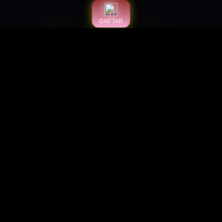
MENTAL4D
About Us
DAFTAR
BANDAR SLOT
Accessibility
AGEN SLOT
Create a Dashery
SITUS SLOT
Store
SLOT RESMI
Careers
SLOT ONLINE
Hire an Artist
SLOT GACOR
Social Responsibility
SLOT PG SOFT
TeePublic Reviews
We Accept