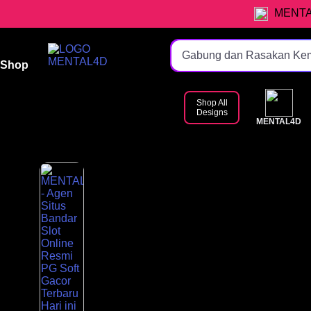
MENTAL4
Jaminan Jackpot Dibayar
Gabung dan Rasakan Ke
Shop
Daftar dan Main Sekarang
Shop All
Designs
Tersedia Lengkap Games 
MENTAL4D
Akses Instan Tanpa Hamb
Gabung Dan Raih Seger