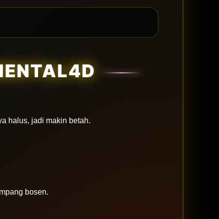
MENTAL4D
 halus, jadi makin betah.
gampang bosen.