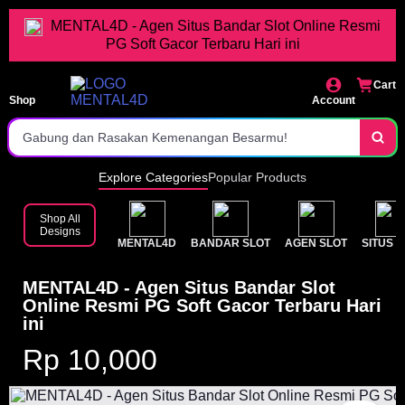
MENTAL4D - Agen Situs Bandar Slot Online Resmi
Deposit Tercepat
PG Soft Gacor Terbaru Hari ini
Situs Pilhan Terbaik Se-Indonesia
Cart
Shop
Jaminan Jackpot Dibayar
Account
Gabung dan Rasakan Kemenangan Besarmu!
Daftar dan Main Sekarang Juga!
Explore Categories
Popular Products
Tersedia Lengkap Games Populer
Shop All
Designs
MENTAL4D
BANDAR SLOT
AGEN SLOT
SITUS 
Akses Instan Tanpa Hambatan
Gabung Dan Raih Segera Kemenangan Maksimal
MENTAL4D - Agen Situs Bandar Slot
Online Resmi PG Soft Gacor Terbaru Hari
ini
Rp 10,000