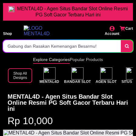
MENTAL4D - Agen Situs Bandar Slot Online Resmi
Deposit Tercepat
PG Soft Gacor Terbaru Hari ini
Situs Pilhan Terbaik Se-Indonesia
Cart
Shop
Jaminan Jackpot Dibayar
Account
Gabung dan Rasakan Kemenangan Besarmu!
Daftar dan Main Sekarang Juga!
Explore Categories
Popular Products
Tersedia Lengkap Games Populer
Shop All
Designs
MENTAL4D
BANDAR SLOT
AGEN SLOT
SITUS 
Akses Instan Tanpa Hambatan
Gabung Dan Raih Segera Kemenangan Maksimal
MENTAL4D - Agen Situs Bandar Slot
Online Resmi PG Soft Gacor Terbaru Hari
ini
Rp 10,000