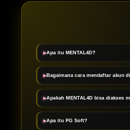
Apa itu MENTAL4D?
Bagaimana cara mendaftar akun 
Apakah MENTAL4D bisa diakses m
Apa itu PG Soft?