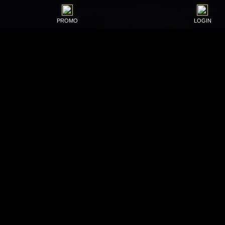
Don't love it? We'll fix it. For free.
PROMO
LOGIN
100% Free Exchanges.
MENTAL4D
Follow Us