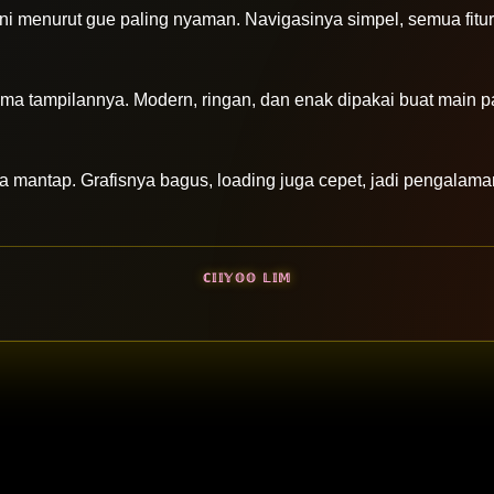
ni menurut gue paling nyaman. Navigasinya simpel, semua fitu
ama tampilannya. Modern, ringan, dan enak dipakai buat main pa
a mantap. Grafisnya bagus, loading juga cepet, jadi pengalama
ℂ𝕀𝕀𝕐𝕆𝕆 𝕃𝕀𝕄