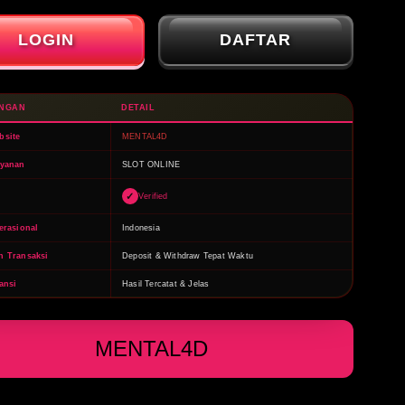
LOGIN
DAFTAR
NGAN
DETAIL
bsite
MENTAL4D
ayanan
SLOT ONLINE
Verified
erasional
Indonesia
 Transaksi
Deposit & Withdraw Tepat Waktu
ansi
Hasil Tercatat & Jelas
MENTAL4D