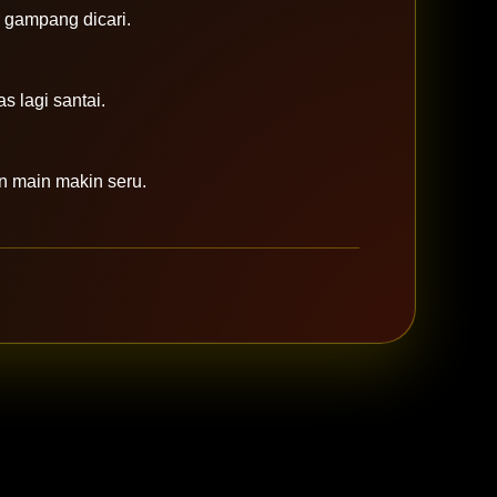
r gampang dicari.
s lagi santai.
n main makin seru.