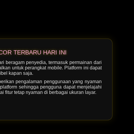
COR TERBARU HARI INI
ari beragam penyedia, termasuk permainan dari
lkan untuk perangkat mobile. Platform ini dapat
bel kapan saja.
berikan pengalaman penggunaan yang nyaman
platform sehingga pengguna dapat menjelajahi
 fitur tetap nyaman di berbagai ukuran layar.