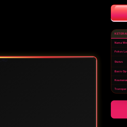
KETERA
Nama We
Fokus L
Status
Basis Op
Keamanan
Transpar